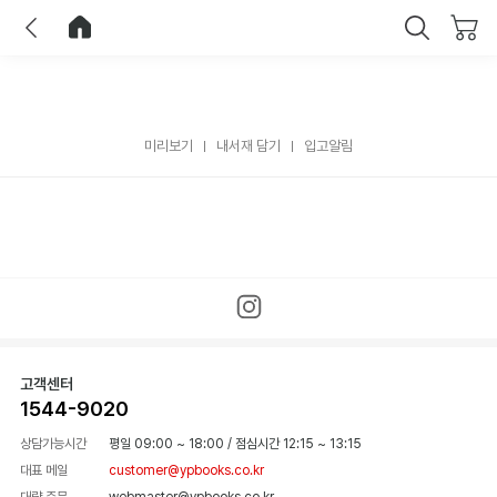
이전
홈으로 이동
닫기
미리보기
내서재 담기
입고알림
고객센터
1544-9020
상담가능시간
평일 09:00 ~ 18:00
/
점심시간 12:15 ~ 13:15
대표 메일
customer@ypbooks.co.kr
대량 주문
webmaster@ypbooks.co.kr