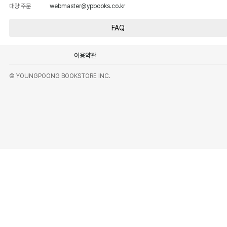
대량 주문
webmaster@ypbooks.co.kr
FAQ
이용약관
© YOUNGPOONG BOOKSTORE INC.