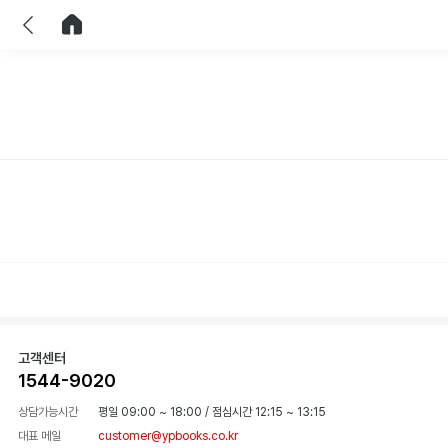
이전
홈으로 이동
고객센터
1544-9020
상담가능시간
평일 09:00 ~ 18:00
/
점심시간 12:15 ~ 13:15
대표 메일
customer@ypbooks.co.kr