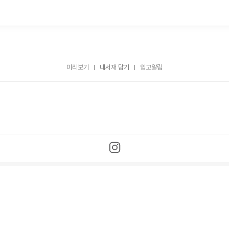
미리보기
내서재 담기
입고알림