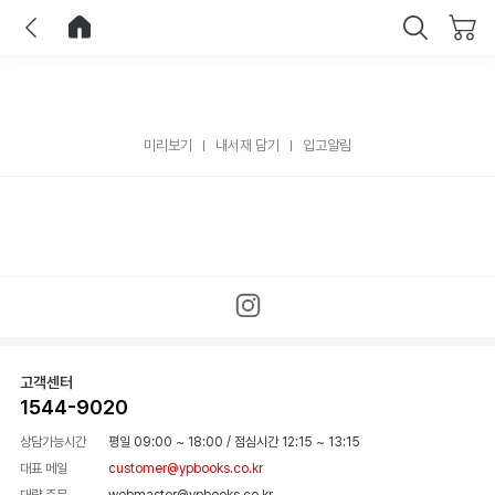
이전
홈으로 이동
닫기
미리보기
내서재 담기
입고알림
고객센터
1544-9020
상담가능시간
평일 09:00 ~ 18:00
/
점심시간 12:15 ~ 13:15
대표 메일
customer@ypbooks.co.kr
대량 주문
webmaster@ypbooks.co.kr