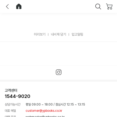
이전
홈으로 이동
닫기
미리보기
내서재 담기
입고알림
고객센터
1544-9020
상담가능시간
평일 09:00 ~ 18:00
/
점심시간 12:15 ~ 13:15
대표 메일
customer@ypbooks.co.kr
대량 주문
webmaster@ypbooks.co.kr