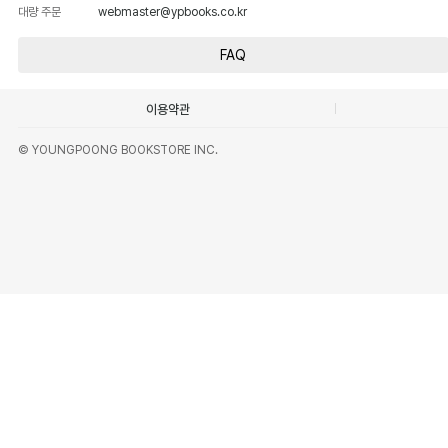
대량 주문
webmaster@ypbooks.co.kr
FAQ
이용약관
© YOUNGPOONG BOOKSTORE INC.