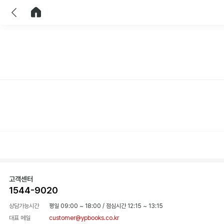
이전
홈으로 이동
고객센터
1544-9020
상담가능시간
평일 09:00 ~ 18:00
/
점심시간 12:15 ~ 13:15
대표 메일
customer@ypbooks.co.kr