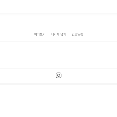
미리보기
내서재 담기
입고알림