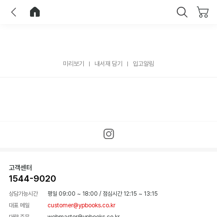
이전
홈으로 이동
닫기
미리보기
내서재 담기
입고알림
고객센터
1544-9020
상담가능시간
평일 09:00 ~ 18:00
/
점심시간 12:15 ~ 13:15
대표 메일
customer@ypbooks.co.kr
대량 주문
webmaster@ypbooks.co.kr