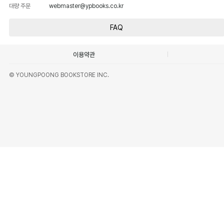
대량 주문
webmaster@ypbooks.co.kr
FAQ
이용약관
© YOUNGPOONG BOOKSTORE INC.