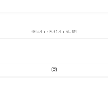
미리보기
내서재 담기
입고알림