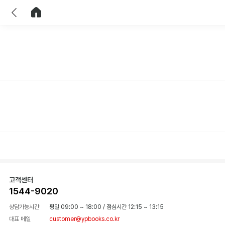
이전
홈으로 이동
고객센터
1544-9020
상담가능시간
평일 09:00 ~ 18:00
/
점심시간 12:15 ~ 13:15
대표 메일
customer@ypbooks.co.kr