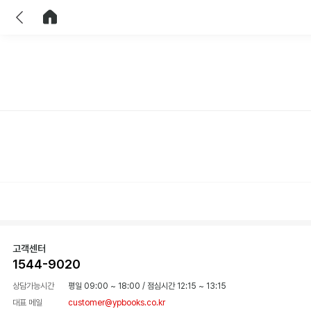
이전
홈으로 이동
고객센터
1544-9020
상담가능시간
평일 09:00 ~ 18:00
/
점심시간 12:15 ~ 13:15
대표 메일
customer@ypbooks.co.kr