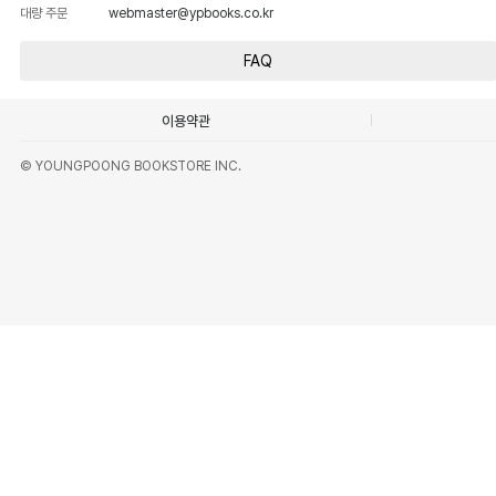
대량 주문
webmaster@ypbooks.co.kr
FAQ
이용약관
© YOUNGPOONG BOOKSTORE INC.