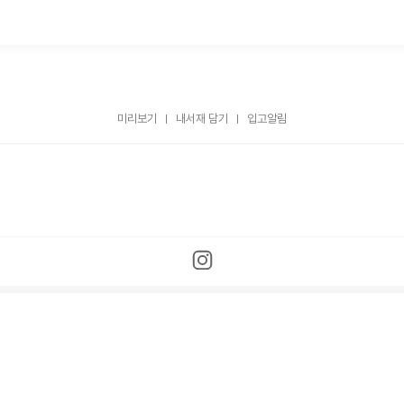
미리보기
내서재 담기
입고알림