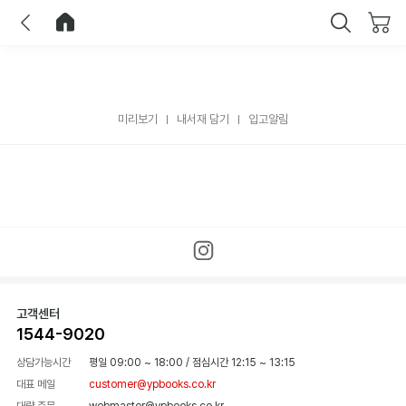
이전
홈으로 이동
닫기
미리보기
내서재 담기
입고알림
고객센터
1544-9020
상담가능시간
평일 09:00 ~ 18:00
/
점심시간 12:15 ~ 13:15
대표 메일
customer@ypbooks.co.kr
대량 주문
webmaster@ypbooks.co.kr