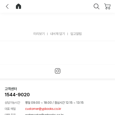
이전
홈으로 이동
닫기
미리보기
내서재 담기
입고알림
고객센터
1544-9020
상담가능시간
평일 09:00 ~ 18:00
/
점심시간 12:15 ~ 13:15
대표 메일
customer@ypbooks.co.kr
대량 주문
webmaster@ypbooks.co.kr