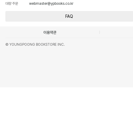
대량 주문
webmaster@ypbooks.co.kr
FAQ
이용약관
© YOUNGPOONG BOOKSTORE INC.