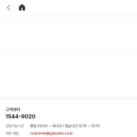
이전
홈으로 이동
고객센터
1544-9020
상담가능시간
평일 09:00 ~ 18:00
/
점심시간 12:15 ~ 13:15
대표 메일
customer@ypbooks.co.kr