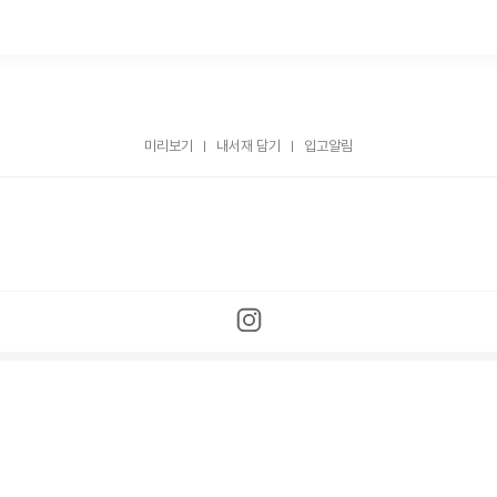
미리보기
내서재 담기
입고알림