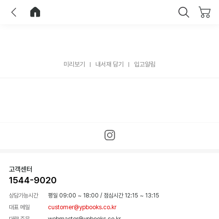
이전
홈으로 이동
닫기
미리보기
내서재 담기
입고알림
고객센터
1544-9020
상담가능시간
평일 09:00 ~ 18:00
/
점심시간 12:15 ~ 13:15
대표 메일
customer@ypbooks.co.kr
대량 주문
webmaster@ypbooks.co.kr