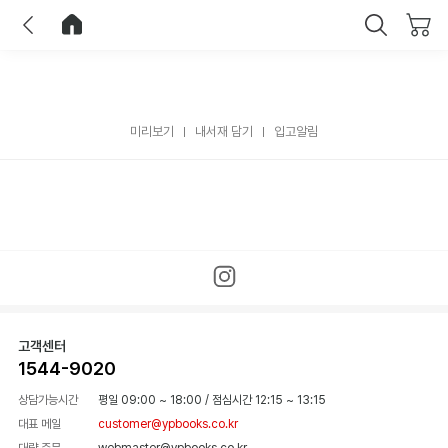
이전
홈으로 이동
닫기
미리보기
내서재 담기
입고알림
고객센터
1544-9020
상담가능시간
평일 09:00 ~ 18:00
/
점심시간 12:15 ~ 13:15
대표 메일
customer@ypbooks.co.kr
대량 주문
webmaster@ypbooks.co.kr