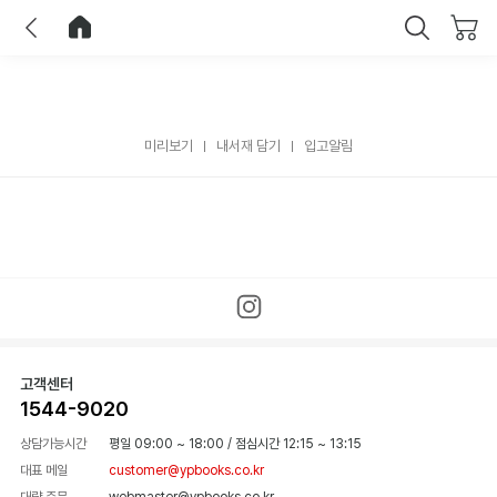
이전
홈으로 이동
닫기
미리보기
내서재 담기
입고알림
고객센터
1544-9020
상담가능시간
평일 09:00 ~ 18:00
/
점심시간 12:15 ~ 13:15
대표 메일
customer@ypbooks.co.kr
대량 주문
webmaster@ypbooks.co.kr