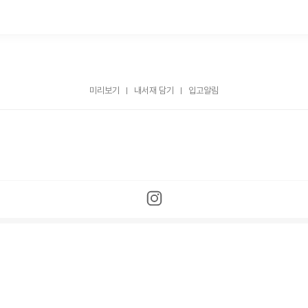
미리보기
내서재 담기
입고알림