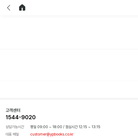
이전
홈으로 이동
고객센터
1544-9020
상담가능시간
평일 09:00 ~ 18:00
/
점심시간 12:15 ~ 13:15
대표 메일
customer@ypbooks.co.kr