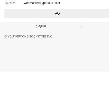
대량 주문
webmaster@ypbooks.co.kr
FAQ
이용약관
© YOUNGPOONG BOOKSTORE INC.