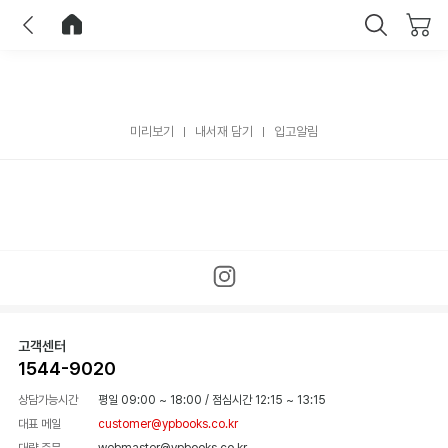
이전
홈으로 이동
닫기
미리보기
내서재 담기
입고알림
고객센터
1544-9020
상담가능시간
평일 09:00 ~ 18:00
/
점심시간 12:15 ~ 13:15
대표 메일
customer@ypbooks.co.kr
대량 주문
webmaster@ypbooks.co.kr