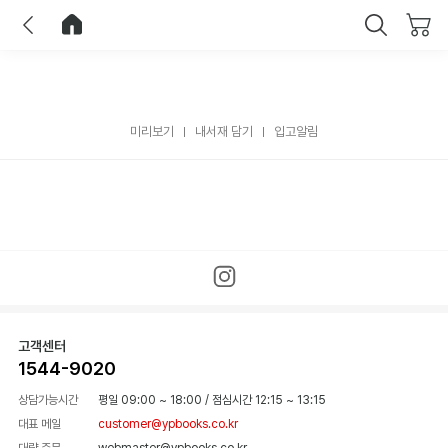
이전
홈으로 이동
닫기
미리보기
내서재 담기
입고알림
고객센터
1544-9020
상담가능시간
평일 09:00 ~ 18:00
/
점심시간 12:15 ~ 13:15
대표 메일
customer@ypbooks.co.kr
대량 주문
webmaster@ypbooks.co.kr