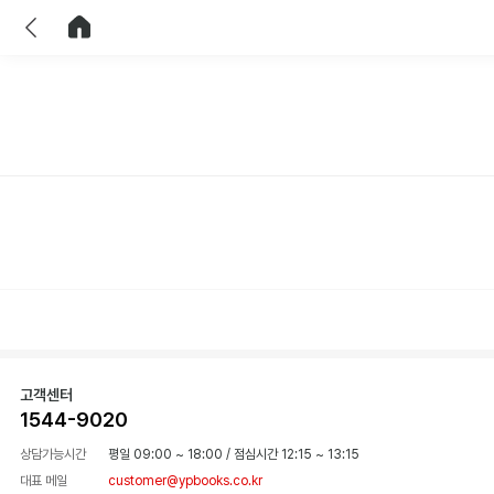
이전
홈으로 이동
고객센터
1544-9020
상담가능시간
평일 09:00 ~ 18:00
/
점심시간 12:15 ~ 13:15
대표 메일
customer@ypbooks.co.kr