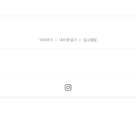
미리보기
내서재 담기
입고알림