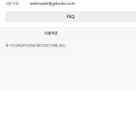
대량 주문
webmaster@ypbooks.co.kr
FAQ
이용약관
© YOUNGPOONG BOOKSTORE INC.