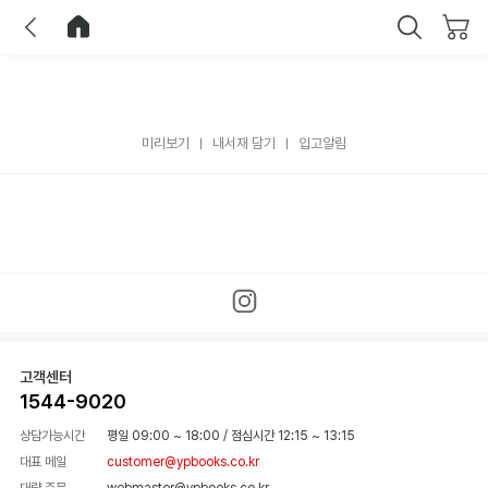
이전
홈으로 이동
닫기
미리보기
내서재 담기
입고알림
고객센터
1544-9020
상담가능시간
평일 09:00 ~ 18:00
/
점심시간 12:15 ~ 13:15
대표 메일
customer@ypbooks.co.kr
대량 주문
webmaster@ypbooks.co.kr