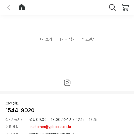
이전
홈으로 이동
닫기
미리보기
내서재 담기
입고알림
고객센터
1544-9020
상담가능시간
평일 09:00 ~ 18:00
/
점심시간 12:15 ~ 13:15
대표 메일
customer@ypbooks.co.kr
대량 주문
webmaster@ypbooks.co.kr