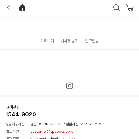
이전
홈으로 이동
닫기
미리보기
내서재 담기
입고알림
고객센터
1544-9020
상담가능시간
평일 09:00 ~ 18:00
/
점심시간 12:15 ~ 13:15
대표 메일
customer@ypbooks.co.kr
대량 주문
webmaster@ypbooks.co.kr