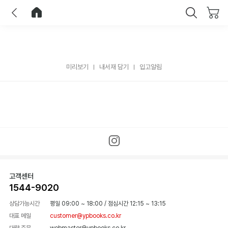
이전
홈으로 이동
닫기
미리보기
내서재 담기
입고알림
고객센터
1544-9020
상담가능시간
평일 09:00 ~ 18:00
/
점심시간 12:15 ~ 13:15
대표 메일
customer@ypbooks.co.kr
대량 주문
webmaster@ypbooks.co.kr