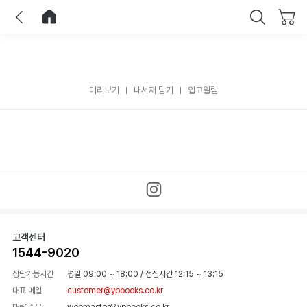
이전
홈으로 이동
닫기
미리보기
내서재 담기
입고알림
고객센터
1544-9020
상담가능시간
평일 09:00 ~ 18:00
/
점심시간 12:15 ~ 13:15
대표 메일
customer@ypbooks.co.kr
대량 주문
webmaster@ypbooks.co.kr