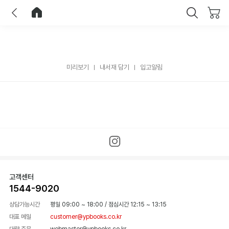
이전
홈으로 이동
닫기
미리보기
내서재 담기
입고알림
고객센터
1544-9020
상담가능시간
평일 09:00 ~ 18:00
/
점심시간 12:15 ~ 13:15
대표 메일
customer@ypbooks.co.kr
대량 주문
webmaster@ypbooks.co.kr