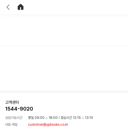
이전
홈으로 이동
고객센터
1544-9020
상담가능시간
평일 09:00 ~ 18:00
/
점심시간 12:15 ~ 13:15
대표 메일
customer@ypbooks.co.kr