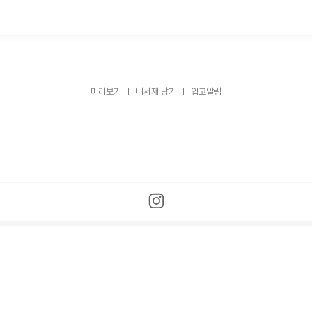
미리보기
내서재 담기
입고알림