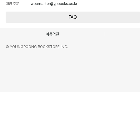
대량 주문
webmaster@ypbooks.co.kr
FAQ
이용약관
© YOUNGPOONG BOOKSTORE INC.