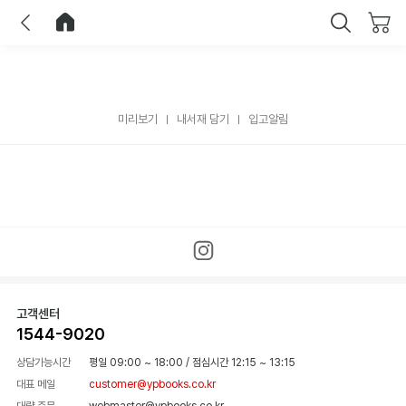
이전
홈으로 이동
닫기
미리보기
내서재 담기
입고알림
고객센터
1544-9020
상담가능시간
평일 09:00 ~ 18:00
/
점심시간 12:15 ~ 13:15
대표 메일
customer@ypbooks.co.kr
대량 주문
webmaster@ypbooks.co.kr