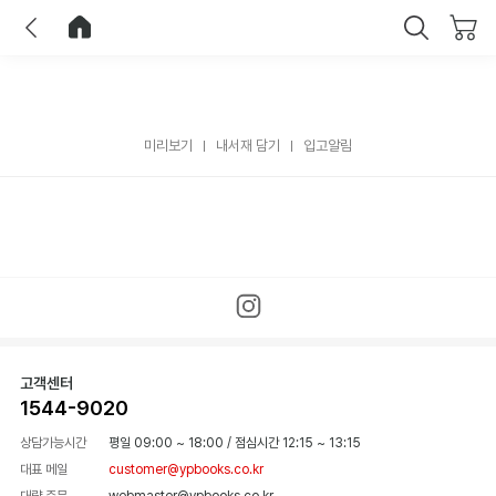
이전
홈으로 이동
닫기
미리보기
내서재 담기
입고알림
고객센터
1544-9020
상담가능시간
평일 09:00 ~ 18:00
/
점심시간 12:15 ~ 13:15
대표 메일
customer@ypbooks.co.kr
대량 주문
webmaster@ypbooks.co.kr