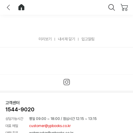
이전
홈으로 이동
닫기
미리보기
내서재 담기
입고알림
고객센터
1544-9020
상담가능시간
평일 09:00 ~ 18:00
/
점심시간 12:15 ~ 13:15
대표 메일
customer@ypbooks.co.kr
대량 주문
webmaster@ypbooks.co.kr