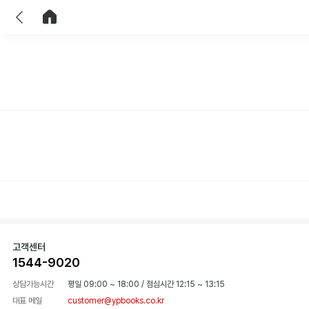
이전
홈으로 이동
고객센터
1544-9020
상담가능시간
평일 09:00 ~ 18:00
/
점심시간 12:15 ~ 13:15
대표 메일
customer@ypbooks.co.kr