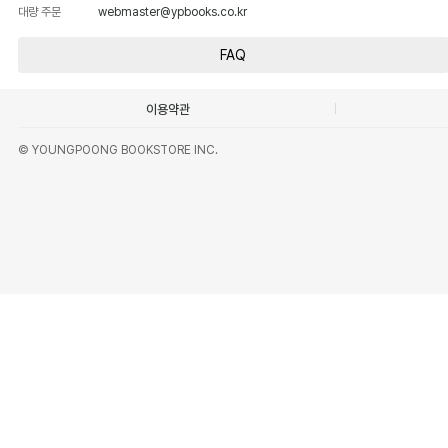
대량 주문
webmaster@ypbooks.co.kr
FAQ
이용약관
© YOUNGPOONG BOOKSTORE INC.