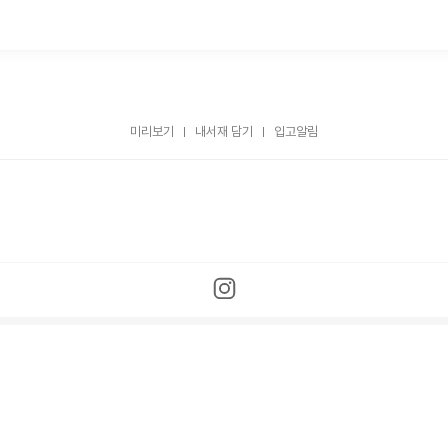
미리보기
내서재 담기
입고알림