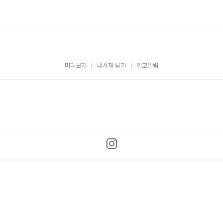
미리보기
내서재 담기
입고알림