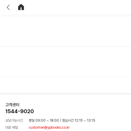
이전
홈으로 이동
고객센터
1544-9020
상담가능시간
평일 09:00 ~ 18:00
/
점심시간 12:15 ~ 13:15
대표 메일
customer@ypbooks.co.kr