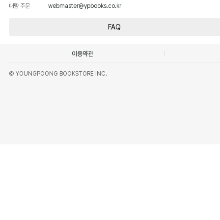
대량 주문
webmaster@ypbooks.co.kr
FAQ
이용약관
© YOUNGPOONG BOOKSTORE INC.