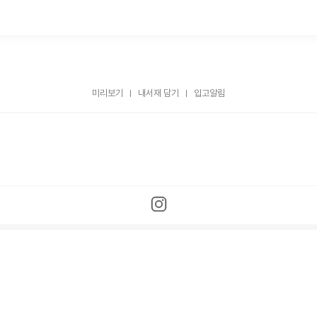
미리보기
내서재 담기
입고알림