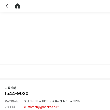
이전
홈으로 이동
고객센터
1544-9020
상담가능시간
평일 09:00 ~ 18:00
/
점심시간 12:15 ~ 13:15
대표 메일
customer@ypbooks.co.kr