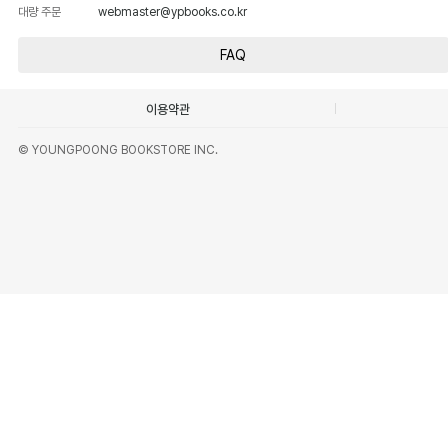
대량 주문
webmaster@ypbooks.co.kr
FAQ
이용약관
© YOUNGPOONG BOOKSTORE INC.