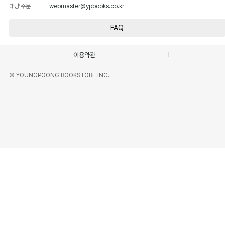
대량 주문
webmaster@ypbooks.co.kr
FAQ
이용약관
© YOUNGPOONG BOOKSTORE INC.