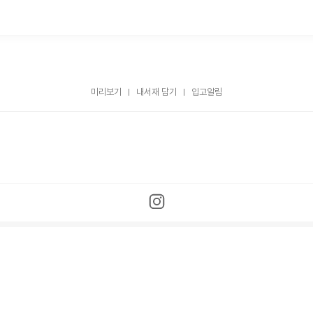
미리보기
내서재 담기
입고알림