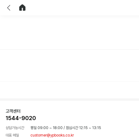
이전
홈으로 이동
고객센터
1544-9020
상담가능시간
평일 09:00 ~ 18:00
/
점심시간 12:15 ~ 13:15
대표 메일
customer@ypbooks.co.kr