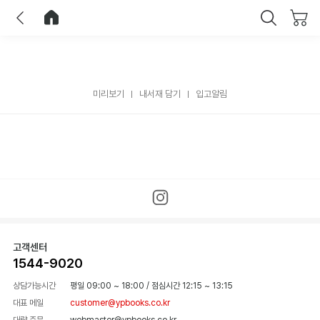
이전
홈으로 이동
닫기
미리보기
내서재 담기
입고알림
고객센터
1544-9020
상담가능시간
평일 09:00 ~ 18:00
/
점심시간 12:15 ~ 13:15
대표 메일
customer@ypbooks.co.kr
대량 주문
webmaster@ypbooks.co.kr