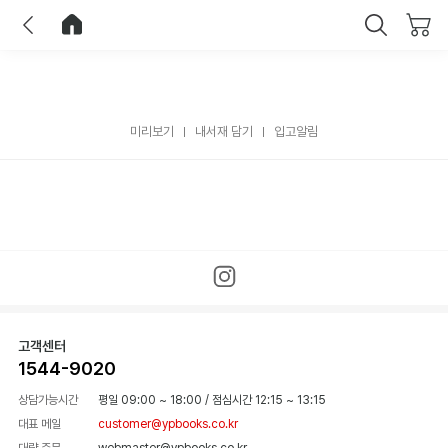
이전
홈으로 이동
닫기
미리보기
내서재 담기
입고알림
고객센터
1544-9020
상담가능시간
평일 09:00 ~ 18:00
/
점심시간 12:15 ~ 13:15
대표 메일
customer@ypbooks.co.kr
대량 주문
webmaster@ypbooks.co.kr