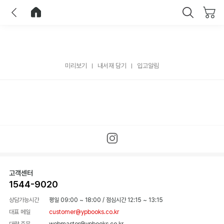
이전
홈으로 이동
닫기
미리보기
내서재 담기
입고알림
고객센터
1544-9020
상담가능시간
평일 09:00 ~ 18:00
/
점심시간 12:15 ~ 13:15
대표 메일
customer@ypbooks.co.kr
대량 주문
webmaster@ypbooks.co.kr