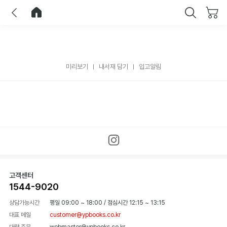
이전
홈으로 이동
닫기
미리보기
내서재 담기
입고알림
고객센터
1544-9020
상담가능시간
평일 09:00 ~ 18:00
/
점심시간 12:15 ~ 13:15
대표 메일
customer@ypbooks.co.kr
대량 주문
webmaster@ypbooks.co.kr