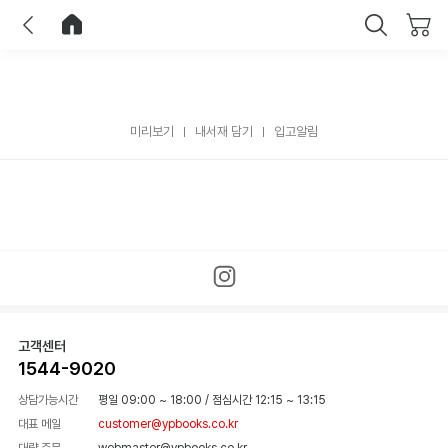
이전
홈으로 이동
닫기
미리보기
내서재 담기
입고알림
고객센터
1544-9020
상담가능시간
평일 09:00 ~ 18:00
/
점심시간 12:15 ~ 13:15
대표 메일
customer@ypbooks.co.kr
대량 주문
webmaster@ypbooks.co.kr