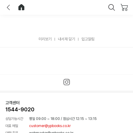
이전
홈으로 이동
닫기
미리보기
내서재 담기
입고알림
고객센터
1544-9020
상담가능시간
평일 09:00 ~ 18:00
/
점심시간 12:15 ~ 13:15
대표 메일
customer@ypbooks.co.kr
대량 주문
webmaster@ypbooks.co.kr