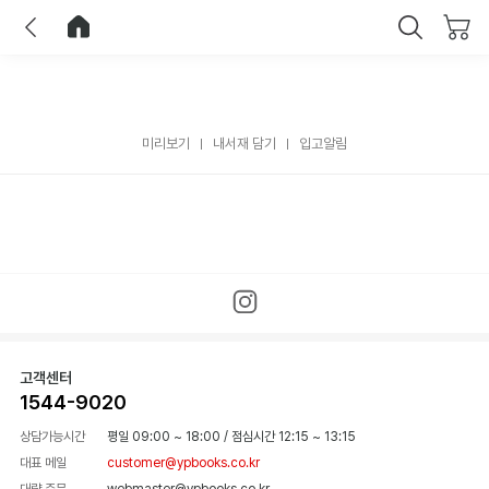
이전
홈으로 이동
닫기
미리보기
내서재 담기
입고알림
고객센터
1544-9020
상담가능시간
평일 09:00 ~ 18:00
/
점심시간 12:15 ~ 13:15
대표 메일
customer@ypbooks.co.kr
대량 주문
webmaster@ypbooks.co.kr