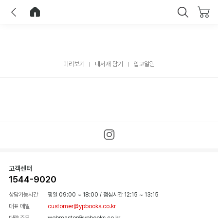
이전
홈으로 이동
닫기
미리보기
내서재 담기
입고알림
고객센터
1544-9020
상담가능시간
평일 09:00 ~ 18:00
/
점심시간 12:15 ~ 13:15
대표 메일
customer@ypbooks.co.kr
대량 주문
webmaster@ypbooks.co.kr