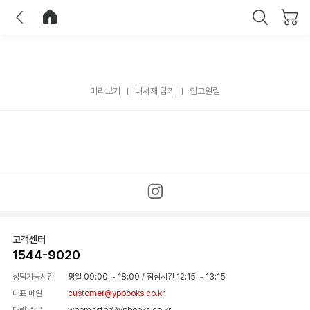
이전
홈으로 이동
닫기
미리보기
내서재 담기
입고알림
고객센터
1544-9020
상담가능시간
평일 09:00 ~ 18:00
/
점심시간 12:15 ~ 13:15
대표 메일
customer@ypbooks.co.kr
대량 주문
webmaster@ypbooks.co.kr