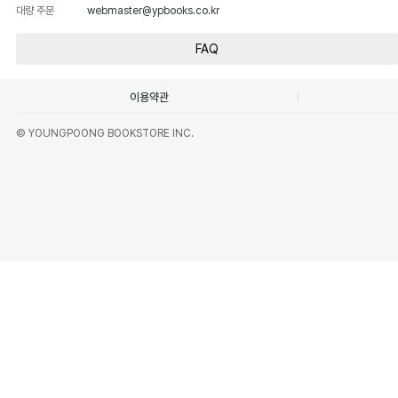
대량 주문
webmaster@ypbooks.co.kr
FAQ
이용약관
© YOUNGPOONG BOOKSTORE INC.