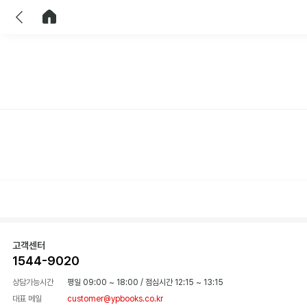
이전
홈으로 이동
고객센터
1544-9020
상담가능시간
평일 09:00 ~ 18:00
/
점심시간 12:15 ~ 13:15
대표 메일
customer@ypbooks.co.kr