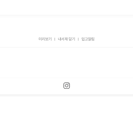
미리보기
내서재 담기
입고알림