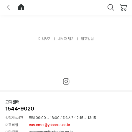
이전
홈으로 이동
닫기
미리보기
내서재 담기
입고알림
고객센터
1544-9020
상담가능시간
평일 09:00 ~ 18:00
/
점심시간 12:15 ~ 13:15
대표 메일
customer@ypbooks.co.kr
대량 주문
webmaster@ypbooks.co.kr