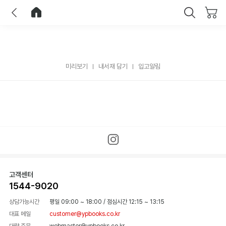
이전
홈으로 이동
닫기
미리보기
내서재 담기
입고알림
고객센터
1544-9020
상담가능시간
평일 09:00 ~ 18:00
/
점심시간 12:15 ~ 13:15
대표 메일
customer@ypbooks.co.kr
대량 주문
webmaster@ypbooks.co.kr