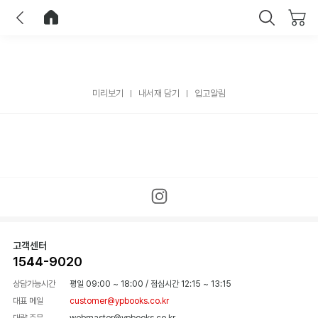
이전
홈으로 이동
닫기
미리보기
내서재 담기
입고알림
고객센터
1544-9020
상담가능시간
평일 09:00 ~ 18:00
/
점심시간 12:15 ~ 13:15
대표 메일
customer@ypbooks.co.kr
대량 주문
webmaster@ypbooks.co.kr