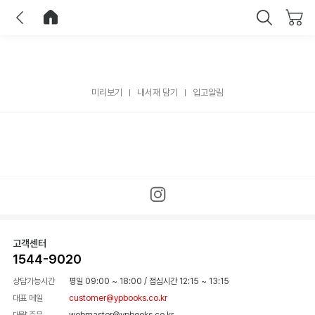
이전
홈으로 이동
닫기
미리보기
내서재 담기
입고알림
고객센터
1544-9020
상담가능시간
평일 09:00 ~ 18:00
/
점심시간 12:15 ~ 13:15
대표 메일
customer@ypbooks.co.kr
대량 주문
webmaster@ypbooks.co.kr