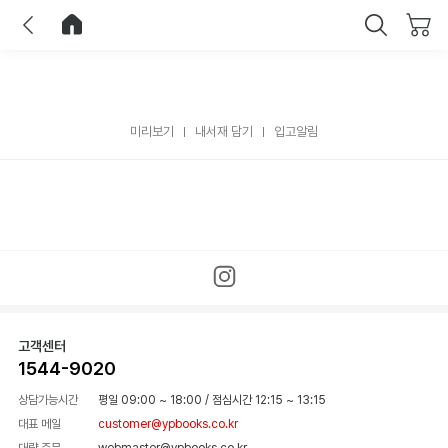
이전
홈으로 이동
닫기
미리보기
내서재 담기
입고알림
고객센터
1544-9020
상담가능시간
평일 09:00 ~ 18:00
/
점심시간 12:15 ~ 13:15
대표 메일
customer@ypbooks.co.kr
대량 주문
webmaster@ypbooks.co.kr