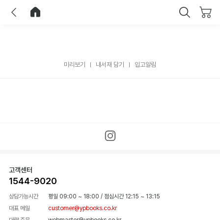
이전
홈으로 이동
닫기
미리보기
내서재 담기
입고알림
고객센터
1544-9020
상담가능시간
평일 09:00 ~ 18:00
/
점심시간 12:15 ~ 13:15
대표 메일
customer@ypbooks.co.kr
대량 주문
webmaster@ypbooks.co.kr