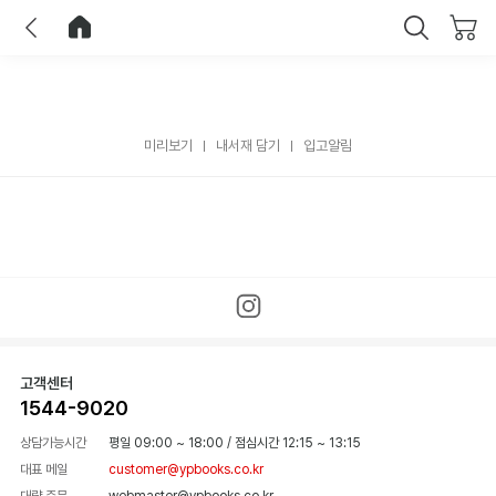
이전
홈으로 이동
닫기
미리보기
내서재 담기
입고알림
고객센터
1544-9020
상담가능시간
평일 09:00 ~ 18:00
/
점심시간 12:15 ~ 13:15
대표 메일
customer@ypbooks.co.kr
대량 주문
webmaster@ypbooks.co.kr