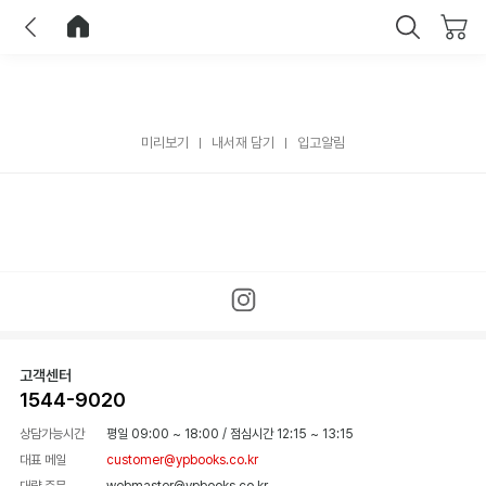
이전
홈으로 이동
닫기
미리보기
내서재 담기
입고알림
고객센터
1544-9020
상담가능시간
평일 09:00 ~ 18:00
/
점심시간 12:15 ~ 13:15
대표 메일
customer@ypbooks.co.kr
대량 주문
webmaster@ypbooks.co.kr